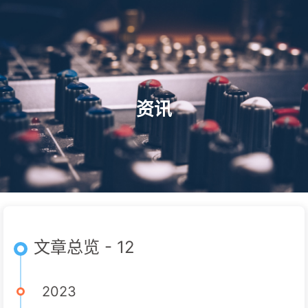
家园
主播
纸条
音乐
相册
资讯
帮助
关于
合作
直播
资讯
文章总览 - 12
2023